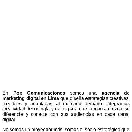
que Impulsan
tu Marca
+203,000 seguidores generados ·
+20% conversión sostenida · 50%
conversión UTEC · 3 años de relación
promedio con clientes
En
Pop Comunicaciones
somos una
agencia de
marketing digital en Lima
que diseña estrategias creativas,
medibles y adaptadas al mercado peruano. Integramos
creatividad, tecnología y datos para que tu marca crezca, se
diferencie y conecte con sus audiencias en cada canal
digital.
No somos un proveedor más: somos el socio estratégico que