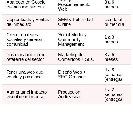
Aparecer en Google
3 a 6
Posicionamiento
cuando me buscan
meses
Web
Captar leads y ventas
SEM y Publicidad
Desde el
de inmediato
Online
primer día
Crecer en redes
Social Media y
1 a 3
sociales y generar
Community
meses
comunidad
Management
Posicionarme como
Marketing de
3 a 6
referente del sector
Contenidos + SEO
meses
4 a 8
Tener una web que
Diseño Web +
semanas
venda y posicione
SEO On-page
(entrega)
1 a 2
Aumentar el impacto
Producción
semanas
visual de mi marca
Audiovisual
(entrega)