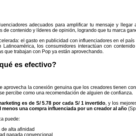
luenciadores adecuados para amplificar tu mensaje y llega
e contenido y líderes de opinión, logrando que tu marca gane v
elerada: el gasto en publicidad con influenciadores en el país
n Latinoamérica, los consumidores interactúan con contenido
s que trabajan con Pop ya están aprovechando.
 qué es efectivo?
ue aprovecha la conexión genuina que los creadores tienen con 
 se percibe como una recomendación de alguien de confianza.
arketing es de S/ 5.78 por cada S/ 1 invertido
, y los mejor
al menos una compra influenciada por un creador al año
(Spr
rca puede:
de alta afinidad
idad pagada convencional