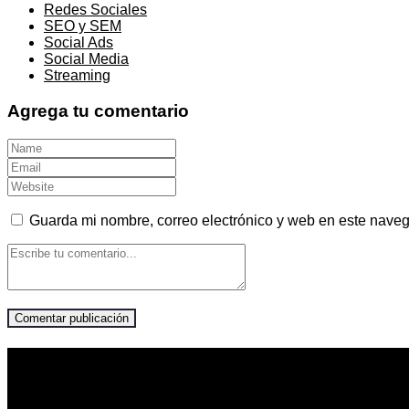
Redes Sociales
SEO y SEM
Social Ads
Social Media
Streaming
Agrega tu comentario
Guarda mi nombre, correo electrónico y web en este nave
Visítanos
Pop Comunicaciones
Av. Esteban Campodónico 253, Lima 15034, PE