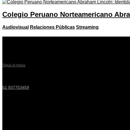
Colegio Peruano Norteamericano Abrah
Audiovisual
Relaciones Públicas
Streaming
Visítanos
Pop Comunicaciones
Av. Esteban Campodónico 253, Lima 15034, PE
Sigue el mapa
Llámanos
51 937753459
Enlaces de interés
Términos y condiciones
Política de privacidad
Email