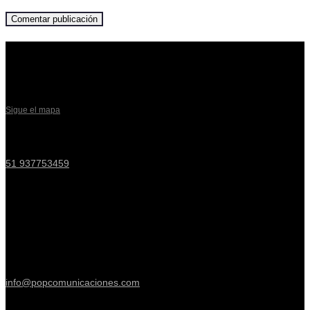
Visítanos
Pop Comunicaciones
Av. Esteban Campodónico 253, Lima 15034, PE
Sigue el mapa
Llámanos
51 937753459
Enlaces de interés
Términos y condiciones
Política de privacidad
Email
info@popcomunicaciones.com